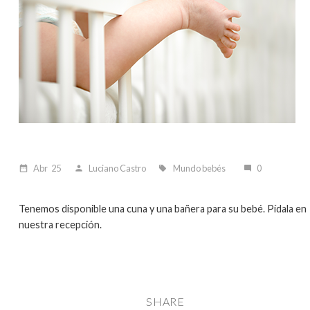
Abr
25
Luciano Castro
Mundo bebés
0
date_range
person
local_offer
mode_comment
Tenemos disponible una cuna y una bañera para su bebé. Pídala en
nuestra recepción.
SHARE