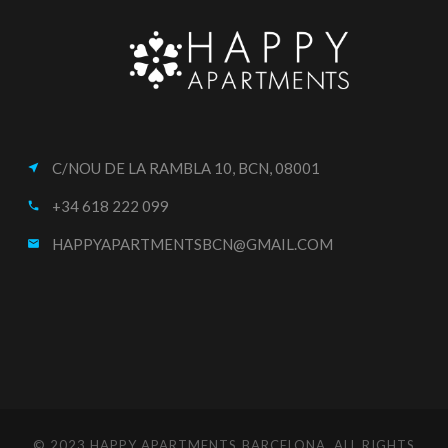
C/NOU DE LA RAMBLA 10, BCN, 08001
near_me
+34 618 222 099
call
HAPPYAPARTMENTSBCN@GMAIL.COM
email
© 2023 HAPPY APARTMENTS BARCELONA. ALL RIGHTS