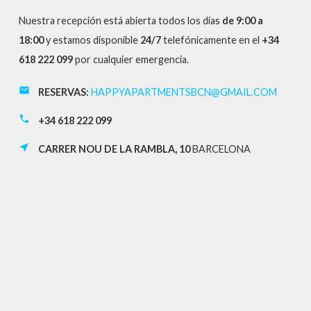
Nuestra recepción está abierta todos los días
de 9:00 a
18:00
y estamos disponible
24/7
telefónicamente en el
+34
618 222 099
por cualquier emergencia.
email
RESERVAS:
HAPPYAPARTMENTSBCN@GMAIL.COM
call
+34 618 222 099
near_me
CARRER NOU DE LA RAMBLA, 10
BARCELONA