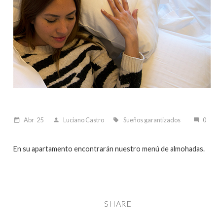
Abr
25
Luciano Castro
Sueños garantizados
0
date_range
person
local_offer
mode_comment
En su apartamento encontrarán nuestro menú de almohadas.
SHARE