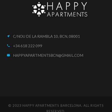
C/NOU DE LA RAMBLA 10, BCN, 08001
near_me
+34 618 222 099
call
HAPPYAPARTMENTSBCN@GMAIL.COM
email
© 2023 HAPPY APARTMENTS BARCELONA. ALL RIGHTS
RESERVED.