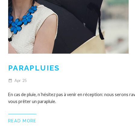
PARAPLUIES
Apr
25
date_range
En cas de pluie, n´hésitez pas à venir en réception: nous serons rav
vous prêter un parapluie.
READ MORE