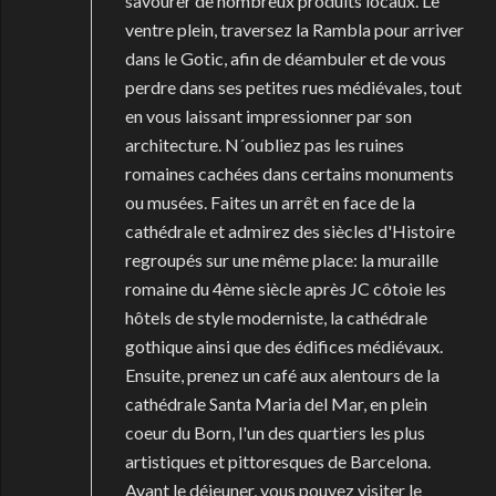
savourer de nombreux produits locaux. Le
ventre plein, traversez la Rambla pour arriver
dans le Gotic, afin de déambuler et de vous
perdre dans ses petites rues médiévales, tout
en vous laissant impressionner par son
architecture. N´oubliez pas les ruines
romaines cachées dans certains monuments
ou musées. Faites un arrêt en face de la
cathédrale et admirez des siècles d'Histoire
regroupés sur une même place: la muraille
romaine du 4ème siècle après JC côtoie les
hôtels de style moderniste, la cathédrale
gothique ainsi que des édifices médiévaux.
Ensuite, prenez un café aux alentours de la
cathédrale Santa Maria del Mar, en plein
coeur du Born, l'un des quartiers les plus
artistiques et pittoresques de Barcelona.
Avant le déjeuner, vous pouvez visiter le