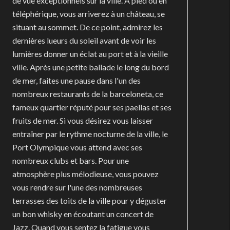
de vue exceptionnels sur la ville. A pied ou en
téléphérique, vous arriverez à un château, se
situant au sommet. De ce point, admirez les
dernières lueurs du soleil avant de voir les
lumières donner un éclat au port et à la vieille
ville. Après une petite ballade le long du bord
de mer, faites une pause dans l'un des
nombreux restaurants de la barceloneta, ce
fameux quartier réputé pour ses paellas et ses
fruits de mer. Si vous désirez vous laisser
entraîner par le rythme nocturne de la ville, le
Port Olympique vous attend avec ses
nombreux clubs et bars. Pour une
atmosphère plus mélodieuse, vous pouvez
vous rendre sur l'une des nombreuses
terrasses des toits de la ville pour y déguster
un bon whisky en écoutant un concert de
Jazz. Quand vous sentez la fatigue vous