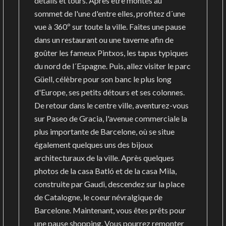
détails et tours. Après être montés au
sommet de l'une d'entre elles, profitez d´une
vue à 360º sur toute la ville. Faites une pause
dans un restaurant ou une taverne afin de
goûter les fameux Pintxos, les tapas typiques
du nord de l´Espagne. Puis, allez visiter le parc
Güell, célèbre pour son banc le plus long
d'Europe, ses petits détours et ses colonnes.
De retour dans le centre ville, aventurez-vous
sur Paseo de Gracia, l'avenue commerciale la
plus importante de Barcelone, où se situe
également quelques uns des bijoux
architecturaux de la ville. Après quelques
photos de la casa Batló et de la casa Mila,
construite par Gaudi, descendez sur la place
de Catalogne, le coeur névralgique de
Barcelone. Maintenant, vous êtes prêts pour
une pause shopping. Vous pourrez remonter