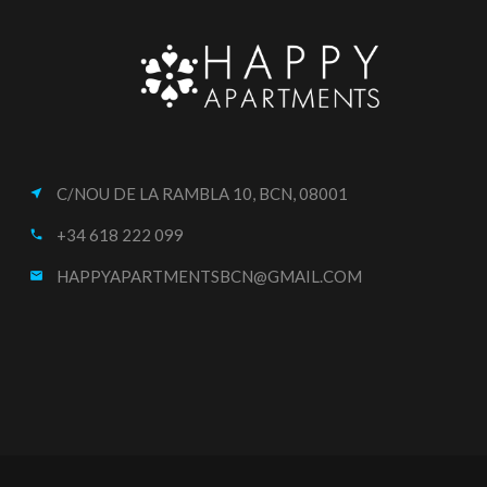
C/NOU DE LA RAMBLA 10, BCN, 08001
near_me
+34 618 222 099
call
HAPPYAPARTMENTSBCN@GMAIL.COM
email