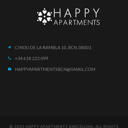
C/NOU DE LA RAMBLA 10, BCN, 08001
near_me
+34 618 222 099
call
HAPPYAPARTMENTSBCN@GMAIL.COM
email
© 2023 HAPPY APARTMENTS BARCELONA. ALL RIGHTS