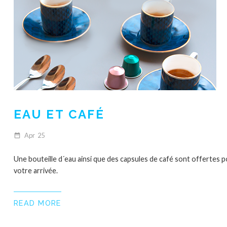
EAU ET CAFÉ
Apr
25
date_range
Une bouteille d´eau ainsi que des capsules de café sont offertes 
votre arrivée.
READ MORE