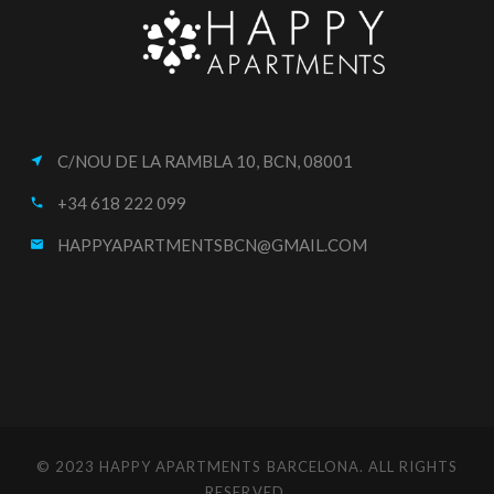
C/NOU DE LA RAMBLA 10, BCN, 08001
near_me
+34 618 222 099
call
HAPPYAPARTMENTSBCN@GMAIL.COM
email
© 2023 HAPPY APARTMENTS BARCELONA. ALL RIGHTS
RESERVED.