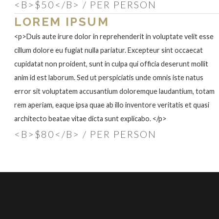
<B>$50</B> / PER PERSON
LOREM IPSUM
<p>Duis aute irure dolor in reprehenderit in voluptate velit esse
cillum dolore eu fugiat nulla pariatur. Excepteur sint occaecat
cupidatat non proident, sunt in culpa qui officia deserunt mollit
anim id est laborum. Sed ut perspiciatis unde omnis iste natus
error sit voluptatem accusantium doloremque laudantium, totam
rem aperiam, eaque ipsa quae ab illo inventore veritatis et quasi
architecto beatae vitae dicta sunt explicabo. </p>
<B>$80</B> / PER PERSON