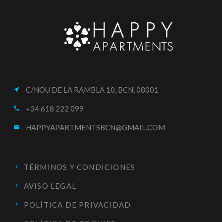
C/NOU DE LA RAMBLA 10, BCN, 08001
near_me
+34 618 222 099
call
HAPPYAPARTMENTSBCN@GMAIL.COM
email
TÉRMINOS Y CONDICIONES
AVISO LEGAL
POLÍTICA DE PRIVACIDAD